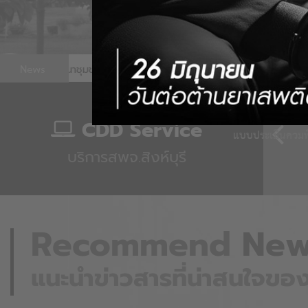
News
ักงานพัฒนาชุมชนจังหวัดสิงห์บุรี
พช.สิงห์บุรี ประชุมชี้แจงส
CDD Service
แบบประเมินควมพึ
บริการสพจ.สิงห์บุรี
ล จปฐ.
กองทุนแม่ของแผ่นดิน
Recommend
New
แนะนำข่าวสารที่น่าสนใจของ