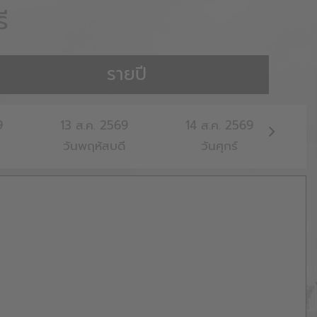
ี
รายปี
9
13
ส.ค.
2569
14
ส.ค.
2569
1
วันพฤหัสบดี
วันศุกร์